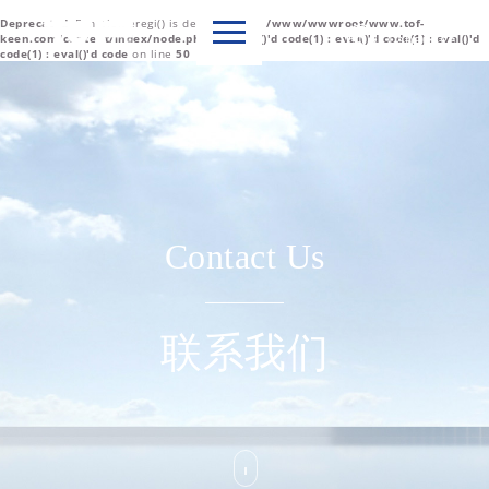
Deprecated
: Function eregi() is deprecated in
/www/wwwroot/www.tof-

Language
keen.com/content/index/node.php(1) : eval()'d code(1) : eval()'d code(1) : eval()'d
code(1) : eval()'d code
on line
50
中文简体
English
Contact Us
联系我们