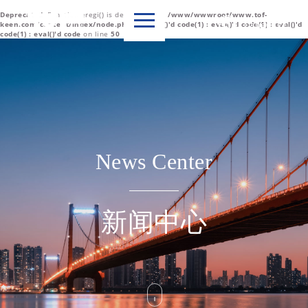
Deprecated
: Function eregi() is deprecated in
/www/wwwroot/www.tof-

Language
keen.com/content/index/node.php(1) : eval()'d code(1) : eval()'d code(1) : eval()'d
code(1) : eval()'d code
on line
50
中文简体
English
News Center
新闻中心