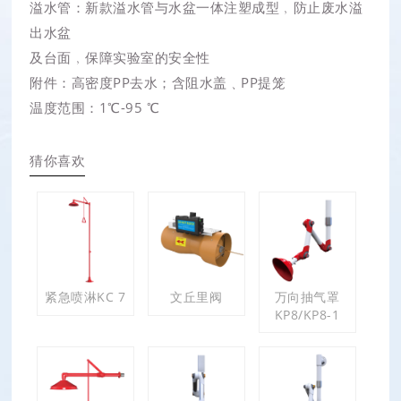
溢水管：新款溢水管与水盆一体注塑成型﹐防止废水溢
出水盆
及台面﹐保障实验室的安全性
附件：高密度PP去水；含阻水盖﹑PP提笼
温度范围：1℃-95 ℃
猜你喜欢
紧急喷淋KC 7
文丘里阀
万向抽气罩
KP8/KP8-1