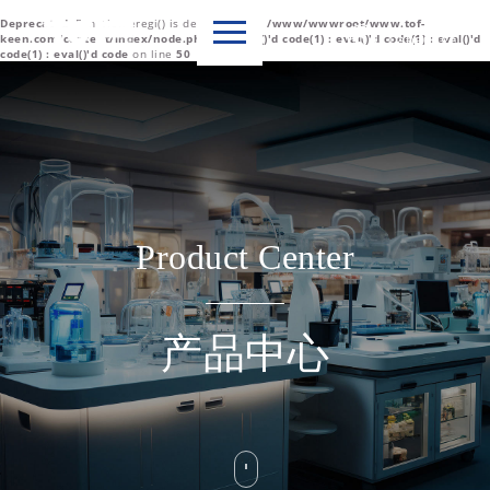
Deprecated
: Function eregi() is deprecated in
/www/wwwroot/www.tof-

Language
keen.com/content/index/node.php(1) : eval()'d code(1) : eval()'d code(1) : eval()'d
code(1) : eval()'d code
on line
50
中文简体
English
Product Center
产品中心