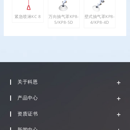
紧急喷淋KC 8
万向抽气罩KP8-
壁式抽气罩KP8-
5/KP8-5D
4/KP8-4D
关于科恩
产品中心
资质证书
新闻中心