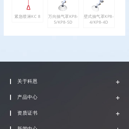
紧急喷淋KC 8
万向抽气罩KP8-
壁式抽气罩KP8-
5/KP8-5D
4/KP8-4D
关于科恩
产品中心
资质证书
新闻中心