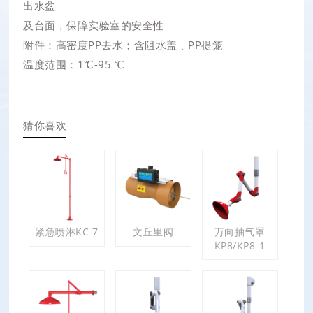
出水盆
及台面﹐保障实验室的安全性
附件：高密度PP去水；含阻水盖﹑PP提笼
温度范围：1℃-95 ℃
猜你喜欢
紧急喷淋KC 7
文丘里阀
万向抽气罩
KP8/KP8-1