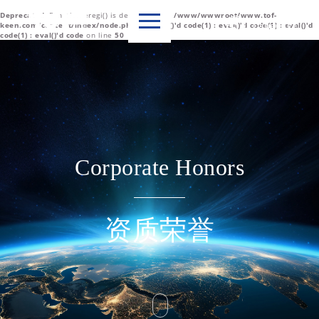
Deprecated
: Function eregi() is deprecated in
/www/wwwroot/www.tof-

Language
keen.com/content/index/node.php(1) : eval()'d code(1) : eval()'d code(1) : eval()'d
code(1) : eval()'d code
on line
50
中文简体
English
Corporate Honors
资质荣誉