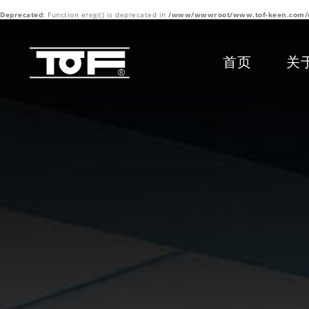
Deprecated
: Function eregi() is deprecated in
/www/wwwroot/www.tof-keen.com/content
首页
关