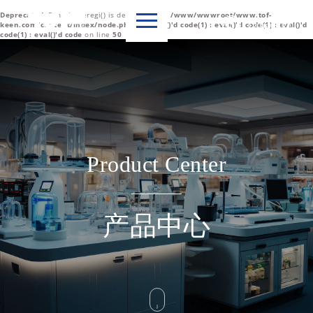
Deprecated
: Function eregi() is deprecated in
/www/wwwroot/www.tof-

Language
keen.com/content/index/node.php(1) : eval()'d code(1) : eval()'d code(1) : eval()'d
code(1) : eval()'d code
on line
50
中文简体
English
Product Center
产品中心