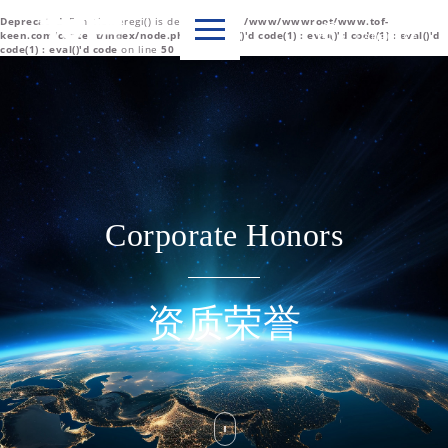
Deprecated
: Function eregi() is deprecated in
/www/wwwroot/www.tof-

Language
keen.com/content/index/node.php(1) : eval()'d code(1) : eval()'d code(1) : eval()'d
code(1) : eval()'d code
on line
50
中文简体
English
Corporate Honors
资质荣誉