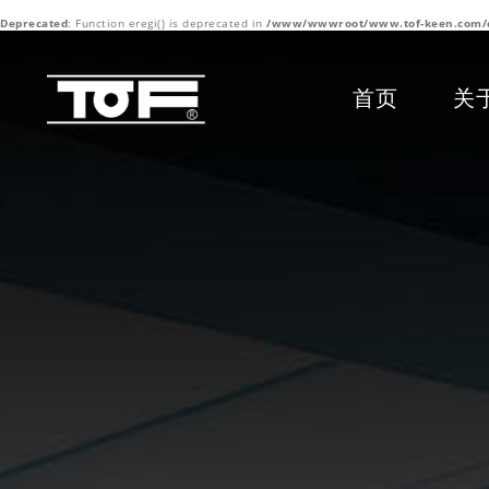
Deprecated
: Function eregi() is deprecated in
/www/wwwroot/www.tof-keen.com/content
首页
关