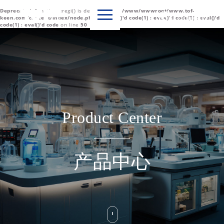
Deprecated
: Function eregi() is deprecated in
/www/wwwroot/www.tof-

Language
keen.com/content/index/node.php(1) : eval()'d code(1) : eval()'d code(1) : eval()'d
code(1) : eval()'d code
on line
50
中文简体
English
Product Center
产品中心