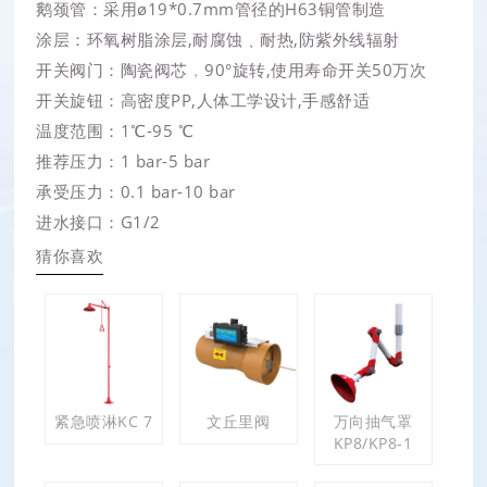
鹅颈管：采用ø19*0.7mm管径的H63铜管制造
涂层：环氧树脂涂层,耐腐蚀﹑耐热,防紫外线辐射
开关阀门：陶瓷阀芯﹐90°旋转,使用寿命开关50万次
开关旋钮：高密度PP,人体工学设计,手感舒适
温度范围：1℃-95 ℃
推荐压力：1 bar-5 bar
承受压力：0.1 bar-10 bar
进水接口：G1/2
猜你喜欢
紧急喷淋KC 7
文丘里阀
万向抽气罩
KP8/KP8-1