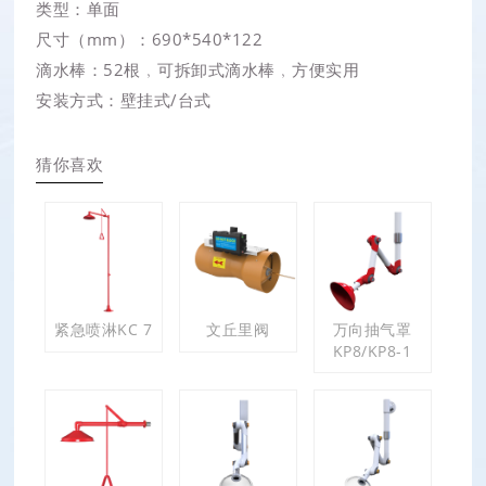
类型：单面
尺寸（mm）：690*540*122
滴水棒：52根﹐可拆卸式滴水棒﹐方便实用
安装方式：壁挂式/台式
猜你喜欢
紧急喷淋KC 7
文丘里阀
万向抽气罩
KP8/KP8-1