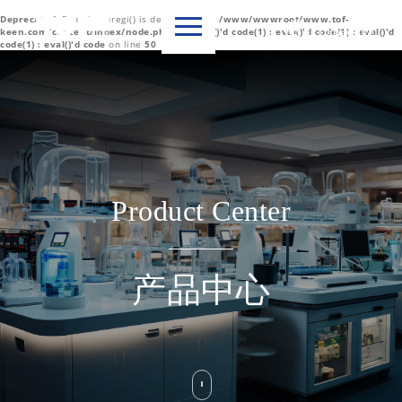
Deprecated
: Function eregi() is deprecated in
/www/wwwroot/www.tof-

Language
keen.com/content/index/node.php(1) : eval()'d code(1) : eval()'d code(1) : eval()'d
code(1) : eval()'d code
on line
50
中文简体
English
Product Center
产品中心