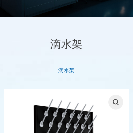
滴水架
滴水架