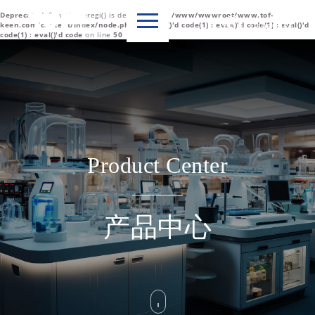
Deprecated
: Function eregi() is deprecated in
/www/wwwroot/www.tof-

Language
keen.com/content/index/node.php(1) : eval()'d code(1) : eval()'d code(1) : eval()'d
code(1) : eval()'d code
on line
50
中文简体
English
Product Center
产品中心